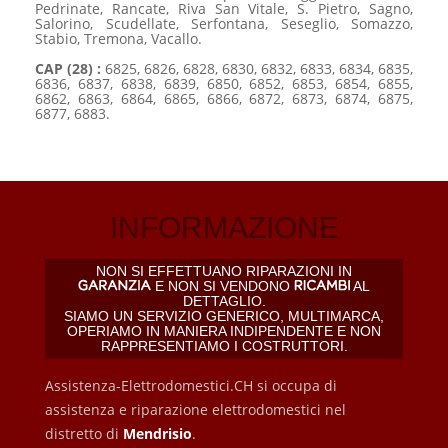
Pedrinate, Rancate, Riva San Vitale, S. Pietro, Sagno,
Salorino, Scudellate, Serfontana, Seseglio, Somazzo,
Stabio, Tremona, Vacallo.
CAP (28) :
6825, 6826, 6828, 6830, 6832, 6833, 6834, 6835,
6836, 6837, 6838, 6839, 6850, 6852, 6853, 6854, 6855,
6862, 6863, 6864, 6865, 6866, 6872, 6873, 6874, 6875,
6877, 6883.
INFORMAZIONE
NON SI EFFETTUANO RIPARAZIONI IN
E NON SI VENDONO
AL
DETTAGLIO.
SIAMO UN SERVIZIO GENERICO, MULTIMARCA,
OPERIAMO IN MANIERA INDIPENDENTE E NON
RAPPRESENTIAMO I COSTRUTTORI.
Assistenza-Elettrodomestici.CH si occupa di
assistenza e riparazione elettrodomestici nel
distretto di
Mendrisio
.