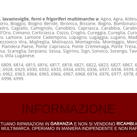
 lavastoviglie, forni e frigoriferi multimarche a:
Agno, Agra, Aldes
orio, Bioggio, Biogno Beride, Bironico, Bissone, Bogno, Bombina
dro, Cagiallo, Camignolo, Canobbio, Capriasca, Carabbia, Carabie
 d'Oro, Comano, Corticiasca, Cozzo, Croglio, Cureggia, Cureglia, Curi
Iseo, Lamone, Lamone Cadempino, Lopagno, Lugaggia, Lugano, Mad
zzovico Vira, Miglieglia, Molinazzo, Montagnola, Monteggio, Mo
, Piandera Paese, Ponte Capriasca, Ponte Cremenaga, Ponte Tresa,
sa, Scareglia, Serpiano, Sessa, Sigirino, Sign, Sonvico, Sorengo, Tav
lo, Villa Luganese.
 6809, 6814, 6815, 6816, 6817, 6818, 6821, 6822, 6823, 6827, 6867, 
, 6928, 6929, 6930, 6932, 6933, 6934, 6935, 6936, 6937, 6938, 6939, 
, 6962, 6963, 6964, 6965, 6966, 6967, 6968, 6974, 6976, 6977, 6978, 
, 6998, 6999.
INFORMAZIONE
TTUANO RIPARAZIONI IN
E NON SI VENDONO
A
, MULTIMARCA, OPERIAMO IN MANIERA INDIPENDENTE E NON RA