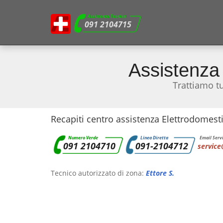
Assistenza Tecnica
091 2104715
Assistenza
Trattiamo t
Recapiti centro assistenza Elettrodomest
Numero Verde
Linea Diretta
Email Servi
091 2104710
091-2104712
service
Tecnico autorizzato di zona:
Ettore S.