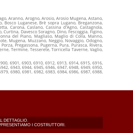
ago, Aranno, Arogno, Arosio, Arosio Mugena, Astano,
sco, Bosco Luganese, Brè sopra Lugano, Breganzona,
tta, Carona, Caslano, Cassina d'Agno, Castagnola,
o, Curtina, Davesco Soragno, Dino, Fescoggia, Figino,
onna del Piano, Magliaso, Maglio di Colla, Manno,
rcote, Mugena, Muzzano, Neggio, Novaggio, Odogno,
 Porza, Pregassona, Pugerna, Pura, Purasca, Rivera,
erne, Termine, Tesserete, Torricella Taverne, Vaglio,
6900, 6901, 6903, 6910, 6912, 6913, 6914, 6915, 6916,
6942, 6943, 6944, 6945, 6946, 6947, 6948, 6949, 6950,
6979, 6980, 6981, 6982, 6983, 6984, 6986, 6987, 6988,
L DETTAGLIO.
PPRESENTIAMO I COSTRUTTORI.