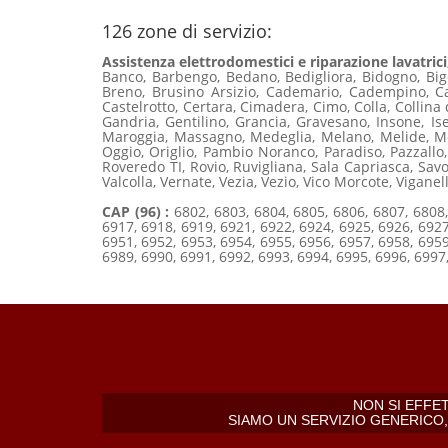
126 zone di servizio:
Assistenza elettrodomestici e riparazione lavatrici,
Banco, Barbengo, Bedano, Bedigliora, Bidogno, Big
Breno, Brusino Arsizio, Cademario, Cadempino, Ca
Castelrotto, Certara, Cimadera, Cimo, Colla, Collina
Gandria, Gentilino, Grancia, Gravesano, Insone, 
Maroggia, Massagno, Medeglia, Melano, Melide, Me
Oggio, Origlio, Pambio Noranco, Paradiso, Pazzallo
Roveredo TI, Rovio, Ruvigliana, Sala Capriasca, Savo
Valcolla, Vernate, Vezia, Vezio, Vico Morcote, Viganel
CAP (96) :
6802, 6803, 6804, 6805, 6806, 6807, 6808,
6917, 6918, 6919, 6921, 6922, 6924, 6925, 6926, 6927
6951, 6952, 6953, 6954, 6955, 6956, 6957, 6958, 6959
6989, 6990, 6991, 6992, 6993, 6994, 6995, 6996, 6997
NON SI EFFE
SIAMO UN SERVIZIO GENERICO