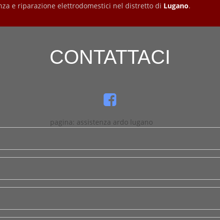
nza e riparazione elettrodomestici nel distretto di
Lugano
.
CONTATTACI
pagina: assistenza ardo lugano