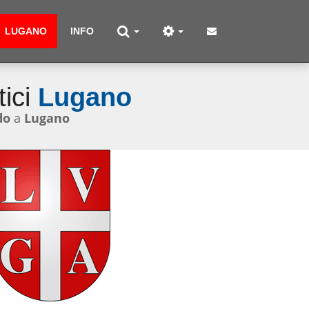
LUGANO
INFO
tici
Lugano
do
a
Lugano