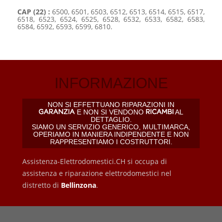
CAP (22) :
6500, 6501, 6503, 6512, 6513, 6514, 6515, 6517,
6518, 6523, 6524, 6525, 6528, 6532, 6533, 6582, 6583,
6584, 6592, 6593, 6599, 6810.
INFORMAZIONE
NON SI EFFETTUANO RIPARAZIONI IN
E NON SI VENDONO
AL
DETTAGLIO.
SIAMO UN SERVIZIO GENERICO, MULTIMARCA,
OPERIAMO IN MANIERA INDIPENDENTE E NON
RAPPRESENTIAMO I COSTRUTTORI.
Assistenza-Elettrodomestici.CH si occupa di
assistenza e riparazione elettrodomestici nel
distretto di
Bellinzona
.