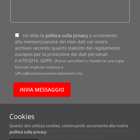
Ho letto la
politica sulla privacy
e acconsento
alla memorizzazione dei miei dati nel vostro
archivio secondo quanto stabilito dal regolamento
europeo per la protezione dei dati personali
n.679/2016, GDPR.
(Potrai cancellarli o chiederne una copia
facendo esplicita richiesta a
ufficio@assistenzaelettrodomestici.ch)
Cookies
Questo sito utilizza cookies, continuando acconsente alla nostra
Copyright ©2014 Alpi Svizzere Immobiliare Sagl - Servizio Assistenza
politica sulla privacy
.
Elettrodomestici. Tutti Diritti Riservati.