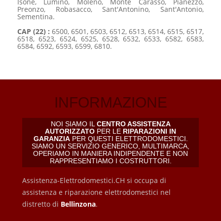
Isone, Lumino, Moleno, Monte Carasso, Pianezzo,
Preonzo, Robasacco, Sant'Antonino, Sant'Antonio,
Sementina.
CAP (22) :
6500, 6501, 6503, 6512, 6513, 6514, 6515, 6517,
6518, 6523, 6524, 6525, 6528, 6532, 6533, 6582, 6583,
6584, 6592, 6593, 6599, 6810.
INFORMAZIONE
NOI SIAMO IL
CENTRO ASSISTENZA
AUTORIZZATO
PER LE
RIPARAZIONI IN
GARANZIA
PER QUESTI ELETTRODOMESTICI.
SIAMO UN SERVIZIO GENERICO, MULTIMARCA,
OPERIAMO IN MANIERA INDIPENDENTE E NON
RAPPRESENTIAMO I COSTRUTTORI.
Assistenza-Elettrodomestici.CH si occupa di
assistenza e riparazione elettrodomestici nel
distretto di
Bellinzona
.