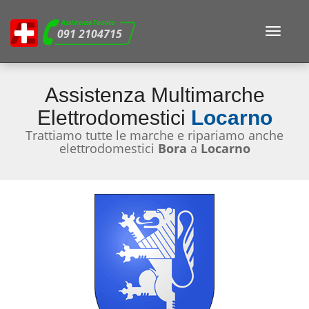
Assistenza Tecnica
Toggle
091 2104715
navigat
Assistenza Multimarche
Elettrodomestici
Locarno
Trattiamo tutte le marche e ripariamo anche
elettrodomestici
Bora
a
Locarno