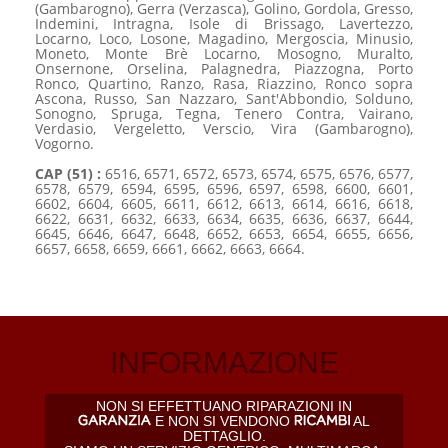
(Gambarogno), Gerra (Verzasca), Golino, Gordola, Gresso,
Indemini, Intragna, Isole di Brissago, Lavertezzo,
Locarno, Loco, Losone, Magadino, Mergoscia, Minusio,
Moneto, Monte Brè Locarno, Mosogno, Muralto,
Onsernone, Orselina, Palagnedra, Piazzogna, Porto
Ronco, Quartino, Ranzo, Rasa, Riazzino, Ronco sopra
Ascona, Russo, San Nazzaro, Sant'Abbondio, Solduno,
Sonogno, Spruga, Tegna, Tenero Contra, Vairano,
Verdasio, Vergeletto, Verscio, Vira (Gambarogno),
Vogorno.
CAP (51) :
6516, 6571, 6572, 6573, 6574, 6575, 6576, 6577,
6578, 6579, 6594, 6595, 6596, 6597, 6598, 6600, 6601,
6602, 6604, 6605, 6611, 6612, 6613, 6614, 6616, 6618,
6622, 6631, 6632, 6633, 6634, 6635, 6636, 6637, 6644,
6645, 6646, 6647, 6648, 6652, 6653, 6654, 6655, 6656,
6657, 6658, 6659, 6661, 6662, 6663, 6664.
INFORMAZIONE
NON SI EFFETTUANO RIPARAZIONI IN
E NON SI VENDONO
AL
DETTAGLIO.