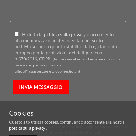
Ho letto la
politica sulla privacy
e acconsento
alla memorizzazione dei miei dati nel vostro
archivio secondo quanto stabilito dal regolamento
europeo per la protezione dei dati personali
n.679/2016, GDPR.
(Potrai cancellarli o chiederne una copia
facendo esplicita richiesta a
ufficio@assistenzaelettrodomestici.ch)
Cookies
Questo sito utilizza cookies, continuando acconsente alla nostra
Copyright ©2014 Alpi Svizzere Immobiliare Sagl - Servizio Assistenza
politica sulla privacy
.
Elettrodomestici. Tutti Diritti Riservati.