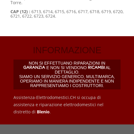
Torre.
CAP (12) :
6713, 6714, 6715, 6716, 6717, 6718, 6719, 6720,
6721, 6722, 6723, 6724.
INFORMAZIONE
NON SI EFFETTUANO RIPARAZIONI IN
E NON SI VENDONO
AL
DETTAGLIO.
SIAMO UN SERVIZIO GENERICO, MULTIMARCA,
OPERIAMO IN MANIERA INDIPENDENTE E NON
RAPPRESENTIAMO I COSTRUTTORI.
Assistenza-Elettrodomestici.CH si occupa di
assistenza e riparazione elettrodomestici nel
distretto di
Blenio
.