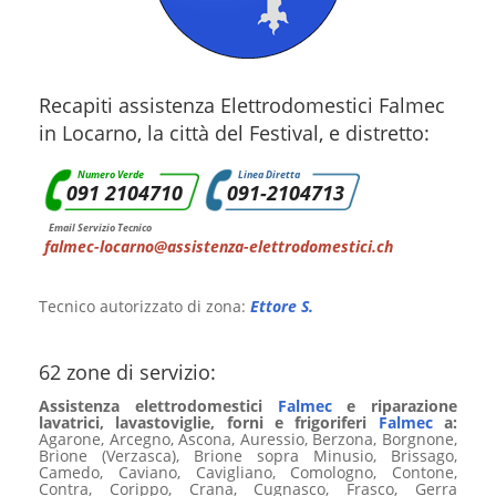
Recapiti assistenza Elettrodomestici Falmec
in Locarno, la città del Festival, e distretto:
Numero Verde
Linea Diretta
091 2104710
091-2104713
Email Servizio Tecnico
falmec-locarno@assistenza-elettrodomestici.ch
Tecnico autorizzato di zona:
Ettore S.
62 zone di servizio:
Assistenza elettrodomestici
Falmec
e riparazione
lavatrici, lavastoviglie, forni e frigoriferi
Falmec
a:
Agarone, Arcegno, Ascona, Auressio, Berzona, Borgnone,
Brione (Verzasca), Brione sopra Minusio, Brissago,
Camedo, Caviano, Cavigliano, Comologno, Contone,
Contra, Corippo, Crana, Cugnasco, Frasco, Gerra