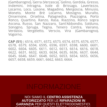
(Gambarogno), Gerra (Verzasca), Golino, Gordola, Gresso,
Indemini, Intragna, Isole di Brissago, Lavertezzo,
Locarno, Loco, Losone, Magadino, Mergoscia, Minusio,
Moneto, Monte Brè Locarno, Mosogno, Muralto,
Onsernone, Orselina, Palagnedra, Piazzogna, Porto
Ronco, Quartino, Ranzo, Rasa, Riazzino, Ronco sopra
Ascona, Russo, San Nazzaro, Sant'Abbondio, Solduno,
Sonogno, Spruga, Tegna, Tenero Contra, Vairano,
Verdasio, Vergeletto, Verscio, Vira (Gambarogno),
Vogorno.
CAP (51) :
6516, 6571, 6572, 6573, 6574, 6575, 6576, 6577,
6578, 6579, 6594, 6595, 6596, 6597, 6598, 6600, 6601,
6602, 6604, 6605, 6611, 6612, 6613, 6614, 6616, 6618,
6622, 6631, 6632, 6633, 6634, 6635, 6636, 6637, 6644,
6645, 6646, 6647, 6648, 6652, 6653, 6654, 6655, 6656,
6657, 6658, 6659, 6661, 6662, 6663, 6664.
INFORMAZIONE
NOI SIAMO IL
CENTRO ASSISTENZA
AUTORIZZATO
PER LE
RIPARAZIONI IN
GARANZIA
PER QUESTI ELETTRODOMESTICI.