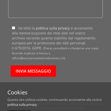
Ho letto la
politica sulla privacy
e acconsento
alla memorizzazione dei miei dati nel vostro
archivio secondo quanto stabilito dal regolamento
europeo per la protezione dei dati personali
n.679/2016, GDPR.
(Potrai cancellarli o chiederne una copia
facendo esplicita richiesta a
ufficio@assistenzaelettrodomestici.ch)
Cookies
Questo sito utilizza cookies, continuando acconsente alla nostra
Copyright ©2014 Alpi Svizzere Immobiliare Sagl - Servizio Assistenza
politica sulla privacy
.
Elettrodomestici. Tutti Diritti Riservati.