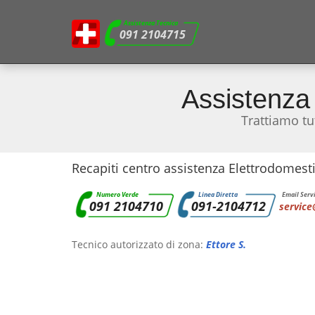
Assistenza Tecnica
091 2104715
Assistenza
Trattiamo tu
Recapiti centro assistenza Elettrodomest
Numero Verde
Linea Diretta
Email Servi
091 2104710
091-2104712
service
Tecnico autorizzato di zona:
Ettore S.