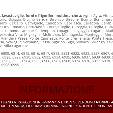
 lavastoviglie, forni e frigoriferi multimarche a:
Agno, Agra, Aldes
orio, Bioggio, Biogno Beride, Bironico, Bissone, Bogno, Bombina
dro, Cagiallo, Camignolo, Canobbio, Capriasca, Carabbia, Carabie
 d'Oro, Comano, Corticiasca, Cozzo, Croglio, Cureggia, Cureglia, Curi
Iseo, Lamone, Lamone Cadempino, Lopagno, Lugaggia, Lugano, Mad
zzovico Vira, Miglieglia, Molinazzo, Montagnola, Monteggio, Mo
, Piandera Paese, Ponte Capriasca, Ponte Cremenaga, Ponte Tresa,
sa, Scareglia, Serpiano, Sessa, Sigirino, Sign, Sonvico, Sorengo, Tav
lo, Villa Luganese.
 6809, 6814, 6815, 6816, 6817, 6818, 6821, 6822, 6823, 6827, 6867, 
, 6928, 6929, 6930, 6932, 6933, 6934, 6935, 6936, 6937, 6938, 6939, 
, 6962, 6963, 6964, 6965, 6966, 6967, 6968, 6974, 6976, 6977, 6978, 
, 6998, 6999.
INFORMAZIONE
TTUANO RIPARAZIONI IN
E NON SI VENDONO
A
, MULTIMARCA, OPERIAMO IN MANIERA INDIPENDENTE E NON RA