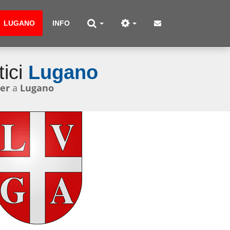
LUGANO
INFO
tici
Lugano
er
a
Lugano