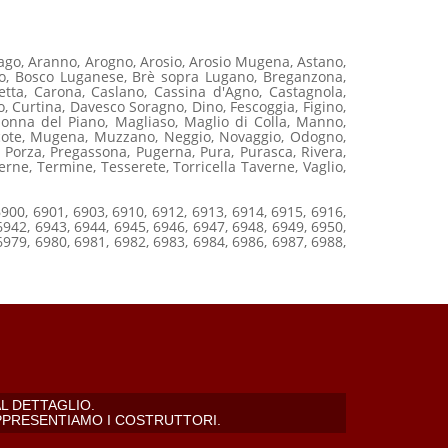
ago, Aranno, Arogno, Arosio, Arosio Mugena, Astano,
sco, Bosco Luganese, Brè sopra Lugano, Breganzona,
tta, Carona, Caslano, Cassina d'Agno, Castagnola,
o, Curtina, Davesco Soragno, Dino, Fescoggia, Figino,
onna del Piano, Magliaso, Maglio di Colla, Manno,
rcote, Mugena, Muzzano, Neggio, Novaggio, Odogno,
 Porza, Pregassona, Pugerna, Pura, Purasca, Rivera,
erne, Termine, Tesserete, Torricella Taverne, Vaglio,
6900, 6901, 6903, 6910, 6912, 6913, 6914, 6915, 6916,
6942, 6943, 6944, 6945, 6946, 6947, 6948, 6949, 6950,
6979, 6980, 6981, 6982, 6983, 6984, 6986, 6987, 6988,
L DETTAGLIO.
PPRESENTIAMO I COSTRUTTORI.