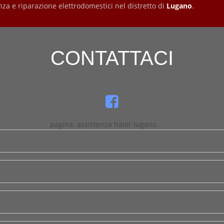
nza e riparazione elettrodomestici nel distretto di
Lugano
.
CONTATTACI
pagina: assistenza haier lugano