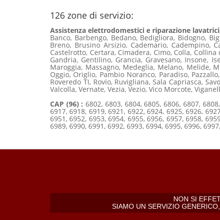
126 zone di servizio:
Assistenza elettrodomestici e riparazione lavatrici,
Banco, Barbengo, Bedano, Bedigliora, Bidogno, Big
Breno, Brusino Arsizio, Cademario, Cadempino, Ca
Castelrotto, Certara, Cimadera, Cimo, Colla, Collina
Gandria, Gentilino, Grancia, Gravesano, Insone, 
Maroggia, Massagno, Medeglia, Melano, Melide, Me
Oggio, Origlio, Pambio Noranco, Paradiso, Pazzallo
Roveredo TI, Rovio, Ruvigliana, Sala Capriasca, Savo
Valcolla, Vernate, Vezia, Vezio, Vico Morcote, Viganel
CAP (96) :
6802, 6803, 6804, 6805, 6806, 6807, 6808,
6917, 6918, 6919, 6921, 6922, 6924, 6925, 6926, 6927
6951, 6952, 6953, 6954, 6955, 6956, 6957, 6958, 6959
6989, 6990, 6991, 6992, 6993, 6994, 6995, 6996, 6997
NON SI EFFE
SIAMO UN SERVIZIO GENERICO