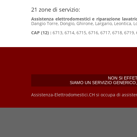
21 zone di servizio:
Assistenza elettrodomestici e riparazione lavatrici
Dangio Torre, Dongio, Ghirone, Largario, Leontica, L
CAP (12) :
6713, 6714, 6715, 6716, 6717, 6718, 6719, 
NON SI EFFE
SIAMO UN SERVIZIO GENERICO
Assistenza-Elettrodomestici.CH si occupa di assiste