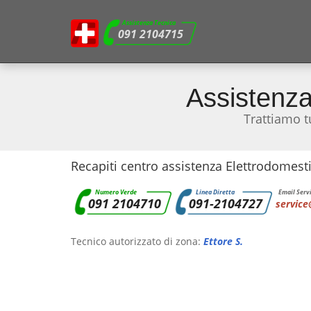
Assistenza Tecnica
091 2104715
Assistenza
Trattiamo t
Recapiti centro assistenza Elettrodomesti
Numero Verde
Linea Diretta
Email Servi
091 2104710
091-2104727
service
Tecnico autorizzato di zona:
Ettore S.