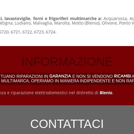
, lavastoviglie, forni e frigoriferi multimarche a:
Acquarossa, Aqu
ottigna, Ludiano, Malvaglia, Marolta, Motto (Blenio), Olivone, Ponto 
6720, 6721, 6722, 6723, 6724.
INFORMAZIONE
TTUANO RIPARAZIONI IN
E NON SI VENDONO
A
, MULTIMARCA, OPERIAMO IN MANIERA INDIPENDENTE E NON RA
nza e riparazione elettrodomestici nel distretto di
Blenio
.
CONTATTACI