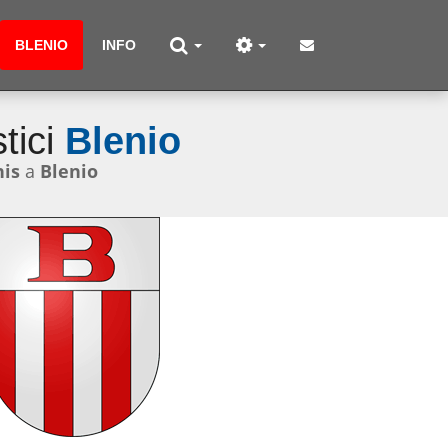
BLENIO
INFO
tici
Blenio
nis
a
Blenio