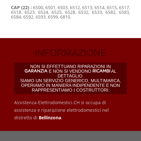
CAP (22) :
6500, 6501, 6503, 6512, 6513, 6514, 6515, 6517,
6518, 6523, 6524, 6525, 6528, 6532, 6533, 6582, 6583,
6584, 6592, 6593, 6599, 6810.
INFORMAZIONE
NON SI EFFETTUANO RIPARAZIONI IN
E NON SI VENDONO
AL
DETTAGLIO.
SIAMO UN SERVIZIO GENERICO, MULTIMARCA,
OPERIAMO IN MANIERA INDIPENDENTE E NON
RAPPRESENTIAMO I COSTRUTTORI.
Assistenza-Elettrodomestici.CH si occupa di
assistenza e riparazione elettrodomestici nel
distretto di
Bellinzona
.