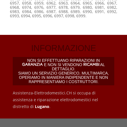
6957, 6958, 6959, 6962, 6963, 6964, 6965, 6966, 6967,
6968, 6974, 6976, 6977, 6978, 6979, 6980, 6981, 6982,
6983, 6984, 6986, 6987, 6988, 6989, 6990, 6991, 6992,
6993, 6994, 6995, 6996, 6997, 6998, 6999.
INFORMAZIONE
NON SI EFFETTUANO RIPARAZIONI IN
E NON SI VENDONO
AL
DETTAGLIO.
SIAMO UN SERVIZIO GENERICO, MULTIMARCA,
OPERIAMO IN MANIERA INDIPENDENTE E NON
RAPPRESENTIAMO I COSTRUTTORI.
Assistenza-Elettrodomestici.CH si occupa di
assistenza e riparazione elettrodomestici nel
distretto di
Lugano
.