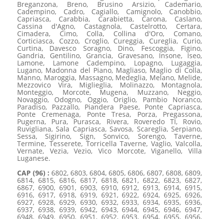
Breganzona, Breno, Brusino Arsizio, Cademario,
Cadempino, Cadro, Cagiallo, Camignolo, Canobbio,
Capriasca, Carabbia, Carabietta, Carona, Caslano,
Cassina d'Agno, Castagnola, Castelrotto, Certara,
Cimadera, Cimo, Colla, Collina d'Oro, Comano,
Corticiasca, Cozzo, Croglio, Cureggia, Cureglia, Curio,
Curtina, Davesco Soragno, Dino, Fescoggia, Figino,
Gandria, Gentilino, Grancia, Gravesano, Insone, Iseo,
Lamone, Lamone Cadempino, Lopagno, Lugaggia,
Lugano, Madonna del Piano, Magliaso, Maglio di Colla,
Manno, Maroggia, Massagno, Medeglia, Melano, Melide,
Mezzovico Vira, Miglieglia, Molinazzo, Montagnola,
Monteggio, Morcote, Mugena, Muzzano, Neggio,
Novaggio, Odogno, Oggio, Origlio, Pambio Noranco,
Paradiso, Pazzallo, Piandera Paese, Ponte Capriasca,
Ponte Cremenaga, Ponte Tresa, Porza, Pregassona,
Pugerna, Pura, Purasca, Rivera, Roveredo TI, Rovio,
Ruvigliana, Sala Capriasca, Savosa, Scareglia, Serpiano,
Sessa, Sigirino, Sign, Sonvico, Sorengo, Taverne,
Termine, Tesserete, Torricella Taverne, Vaglio, Valcolla,
Vernate, Vezia, Vezio, Vico Morcote, Viganello, Villa
Luganese.
CAP (96) :
6802, 6803, 6804, 6805, 6806, 6807, 6808, 6809,
6814, 6815, 6816, 6817, 6818, 6821, 6822, 6823, 6827,
6867, 6900, 6901, 6903, 6910, 6912, 6913, 6914, 6915,
6916, 6917, 6918, 6919, 6921, 6922, 6924, 6925, 6926,
6927, 6928, 6929, 6930, 6932, 6933, 6934, 6935, 6936,
6937, 6938, 6939, 6942, 6943, 6944, 6945, 6946, 6947,
6948, 6949, 6950, 6951, 6952, 6953, 6954, 6955, 6956,