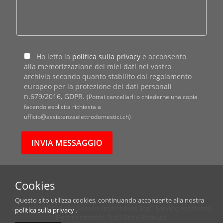
Ho letto la
politica sulla privacy
e acconsento
alla memorizzazione dei miei dati nel vostro
archivio secondo quanto stabilito dal regolamento
europeo per la protezione dei dati personali
n.679/2016, GDPR.
(Potrai cancellarli o chiederne una copia
facendo esplicita richiesta a
ufficio@assistenzaelettrodomestici.ch)
Cookies
Questo sito utilizza cookies, continuando acconsente alla nostra
Copyright ©2014 Alpi Svizzere Immobiliare Sagl - Servizio Assistenza
politica sulla privacy
.
Elettrodomestici. Tutti Diritti Riservati.