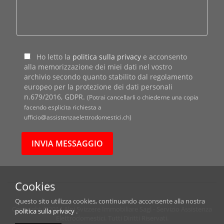
Ho letto la
politica sulla privacy
e acconsento
alla memorizzazione dei miei dati nel vostro
archivio secondo quanto stabilito dal regolamento
europeo per la protezione dei dati personali
n.679/2016, GDPR.
(Potrai cancellarli o chiederne una copia
facendo esplicita richiesta a
ufficio@assistenzaelettrodomestici.ch)
Cookies
Questo sito utilizza cookies, continuando acconsente alla nostra
Copyright ©2014 Alpi Svizzere Immobiliare Sagl - Servizio Assistenza
politica sulla privacy
.
Elettrodomestici. Tutti Diritti Riservati.