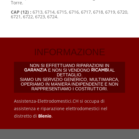
Torre.
CAP (12) :
6713, 6714, 6715, 6716, 6717, 6718, 6719, 6720,
6721, 6722, 6723, 6724.
INFORMAZIONE
NON SI EFFETTUANO RIPARAZIONI IN
E NON SI VENDONO
AL
DETTAGLIO.
SIAMO UN SERVIZIO GENERICO, MULTIMARCA,
OPERIAMO IN MANIERA INDIPENDENTE E NON
RAPPRESENTIAMO I COSTRUTTORI.
Assistenza-Elettrodomestici.CH si occupa di
assistenza e riparazione elettrodomestici nel
distretto di
Blenio
.