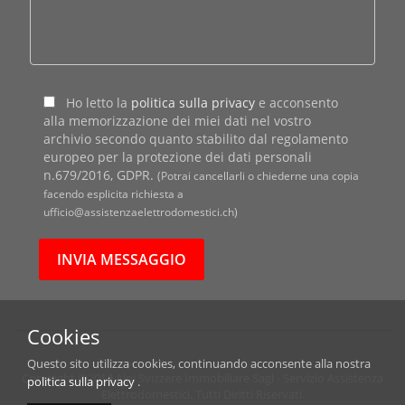
Ho letto la
politica sulla privacy
e acconsento
alla memorizzazione dei miei dati nel vostro
archivio secondo quanto stabilito dal regolamento
europeo per la protezione dei dati personali
n.679/2016, GDPR.
(Potrai cancellarli o chiederne una copia
facendo esplicita richiesta a
ufficio@assistenzaelettrodomestici.ch)
Cookies
Questo sito utilizza cookies, continuando acconsente alla nostra
Copyright ©2014 Alpi Svizzere Immobiliare Sagl - Servizio Assistenza
politica sulla privacy
.
Elettrodomestici. Tutti Diritti Riservati.