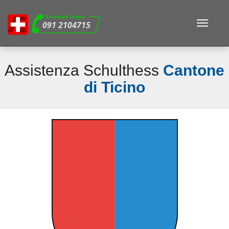
Assistenza Tecnica
Toggle
091 2104715
navigat
Assistenza Schulthess
Cantone
di Ticino