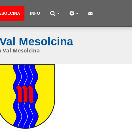
ESOLCINA
INFO
Val Mesolcina
a
Val Mesolcina