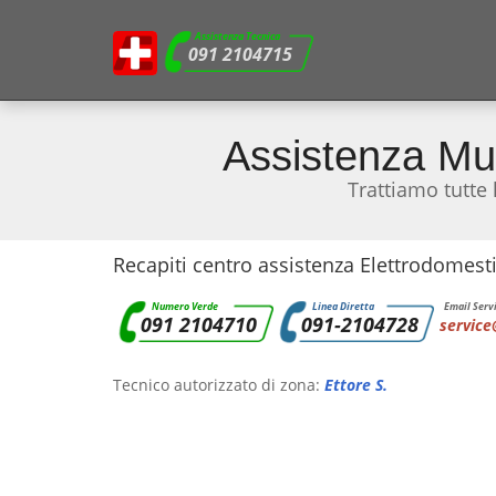
Assistenza Tecnica
091 2104715
Assistenza Mu
Trattiamo tutte
Recapiti centro assistenza Elettrodomesti
Numero Verde
Linea Diretta
Email Servi
091 2104710
091-2104728
service
Tecnico autorizzato di zona:
Ettore S.