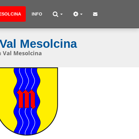
ESOLCINA
INFO
Val Mesolcina
a
Val Mesolcina