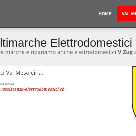
HOME
VAL M
ltimarche Elettrodomestici
 le marche e ripariamo anche elettrodomestici
V Zug
ci Val Mesolcina:
zio Tecnico
@assistenza-elettrodomestici.ch