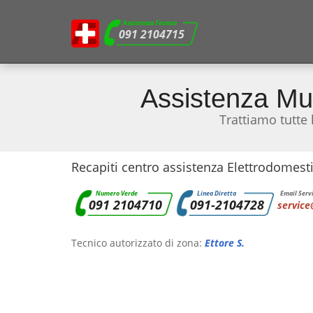
Assistenza Tecnica
091 2104715
Assistenza Mu
Trattiamo tutte
Recapiti centro assistenza Elettrodomesti
Numero Verde
Linea Diretta
Email Servi
091 2104710
091-2104728
service
Tecnico autorizzato di zona:
Ettore S.