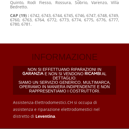
Quinto, Rodi Fiesso, Rossura, Sobrio, Varenzo, Villa
Bedretto.
CAP (19) :
6742, 6743, 6744, 6745, 6746, 6747, 6748, 6749,
6760, 6763, 6764, 6772, 6773, 6774, 6775, 6776, 6777,
6780, 6781.
INFORMAZIONE
NON SI EFFETTUANO RIPARAZIONI IN
E NON SI VENDONO
AL
DETTAGLIO.
SIAMO UN SERVIZIO GENERICO, MULTIMARCA,
OPERIAMO IN MANIERA INDIPENDENTE E NON
RAPPRESENTIAMO I COSTRUTTORI.
Assistenza-Elettrodomestici.CH si occupa di
assistenza e riparazione elettrodomestici nel
distretto di
Leventina
.