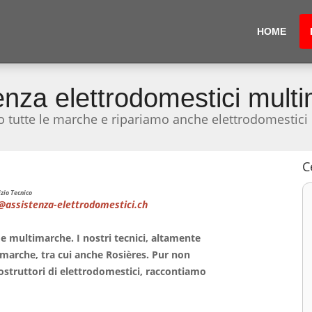
HOME
enza elettrodomestici mult
o tutte le marche e ripariamo anche elettrodomestici
C
zio Tecnico
@assistenza-elettrodomestici.ch
e multimarche. I nostri tecnici, altamente
e marche, tra cui anche Rosières. Pur non
struttori di elettrodomestici, raccontiamo