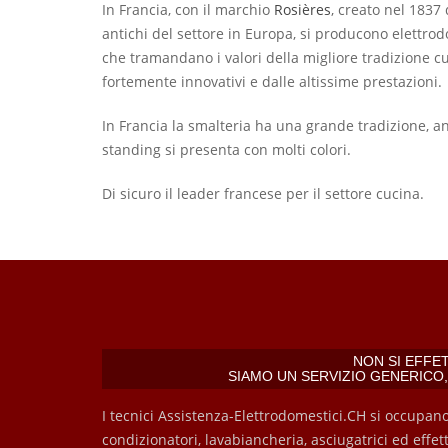
In Francia, con il marchio
Rosières
, creato nel 1837
antichi del settore in Europa, si producono elettrodo
che tramandano i valori della migliore tradizione cu
fortemente innovativi e dalle altissime prestazioni.
In Francia la smalteria ha una grande tradizione, an
standing si presenta con molti colori.
Di sicuro il leader francese per il settore cucina.
NON SI EFFE
SIAMO UN SERVIZIO GENERICO
I tecnici Assistenza-Elettrodomestici.CH si occupano di 
condizionatori, lavabiancheria, asciugatrici ed effet