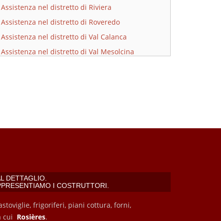
Assistenza nel distretto di Riviera
Assistenza nel distretto di Roveredo
Assistenza nel distretto di Val Calanca
Assistenza nel distretto di Val Mesolcina
Assistenza nel distretto di Vallemaggia
L DETTAGLIO.
PPRESENTIAMO I COSTRUTTORI.
toviglie, frigoriferi, piani cottura, forni,
ra cui
Rosières
.