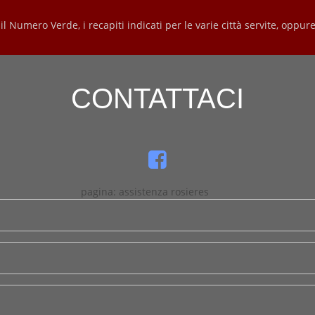
l Numero Verde, i recapiti indicati per le varie città servite, oppure
CONTATTACI
pagina: assistenza rosieres