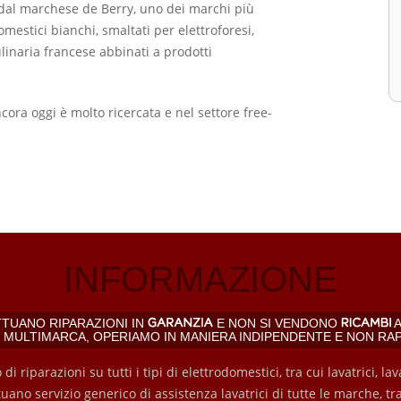
 dal marchese de Berry, uno dei marchi più
mestici bianchi, smaltati per elettroforesi,
linaria francese abbinati a prodotti
cora oggi è molto ricercata e nel settore free-
INFORMAZIONE
TTUANO RIPARAZIONI IN
E NON SI VENDONO
A
, MULTIMARCA, OPERIAMO IN MANIERA INDIPENDENTE E NON RA
riparazioni su tutti i tipi di elettrodomestici, tra cui lavatrici, lavas
tuano servizio generico di assistenza lavatrici di tutte le marche, t