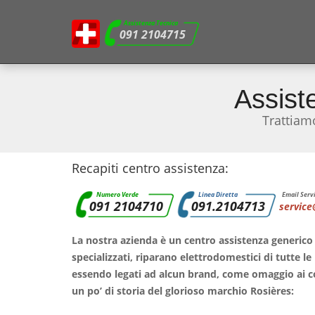
Assistenza Tecnica
091 2104715
Assist
Trattiam
Recapiti centro assistenza:
Numero Verde
Linea Diretta
Email Servi
091 2104710
091.2104713
service
La nostra azienda è un centro assistenza generico 
specializzati, riparano elettrodomestici di tutte l
essendo legati ad alcun brand, come omaggio ai co
un po’ di storia del glorioso marchio Rosières: